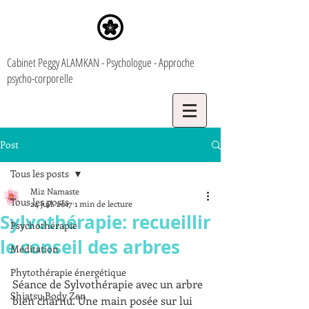
Cabinet Peggy ALAMKAN - Psychologue - Approche
psycho-corporelle
Post
Tous les posts
Miz Namaste
Tous les posts
24 juil. 2017
1 min de lecture
Sylvothérapie: recueillir
Psychothérapie
le conseil des arbres
Méditation
Phytothérapie énergétique
Séance de Sylvothérapie avec un arbre 
Shiatsu Body Zen
bien charnu. Une main posée sur lui 