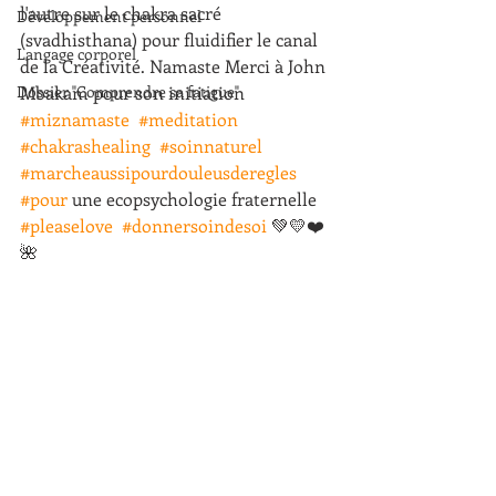
l'autre sur le chakra sacré 
Développement personnel
(svadhisthana) pour fluidifier le canal 
Langage corporel
de la Créativité. Namaste Merci à John 
Dossier "Comprendre sa fatigue"
Mbakam pour son initiation 
#miznamaste
#meditation
#chakrashealing
#soinnaturel
#marcheaussipourdouleusderegles
#pour
 une ecopsychologie fraternelle  
#pleaselove
#donnersoindesoi
 💚💛❤️
🌺