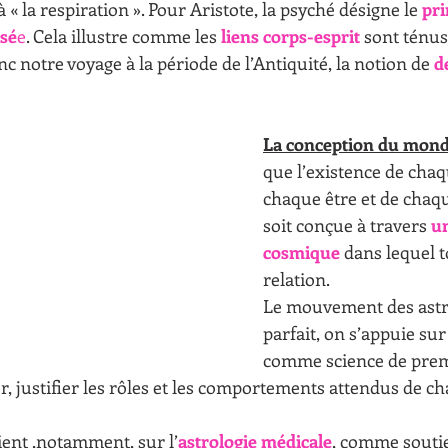
à « la respiration ». Pour Aristote, la psyché désigne le 
pri
nsé
e
. Cela illustre comme les 
liens corps-esprit
 sont ténus
notre voyage à la période de l’Antiquité, la notion de 
d
La conception du mond
que l’existence de chaq
chaque être et de cha
soit conçue à travers 
u
cosmique
 dans lequel t
relation. 
Le mouvement des astre
parfait, on s’appuie sur 
comme science de prem
, justifier les rôles et les comportements attendus de c
ient ,notamment, sur l’
astrologie médicale
, comme souti