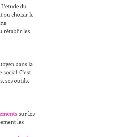
. L’étude du 
 ou choisir le 
une 
rétablir les 
itoyen dans la 
 social. C’est 
, ses outils, 
nements
 sur les 
lement les 