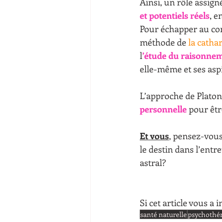
Ainsi, un rôle assign
et potentiels réels
, e
Pour échapper au con
méthode de 
la cathar
l
’étude du raisonne
elle-même et ses aspi
L’approche de Platon
personnelle
 pour êt
Et vous
,
 pensez-vous 
le destin dans l’entr
astral? 
Si cet article vous a
santé naturelle
psychothé