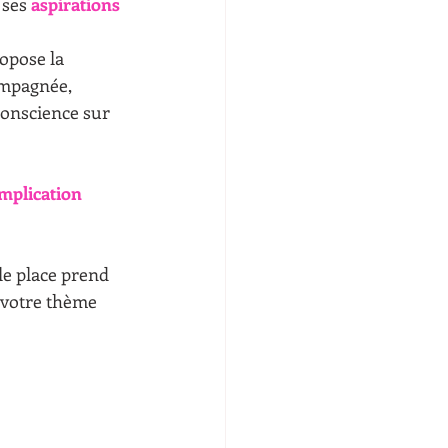
 ses 
aspirations 
opose la 
ompagnée, 
conscience sur 
mplication 
le place prend 
 votre thème 