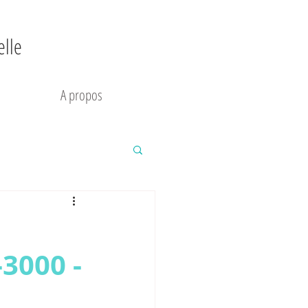
elle
A propos
-3000 -