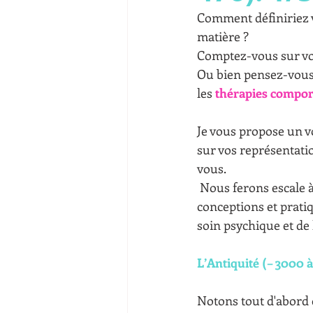
Comment définiriez v
matière ? 
Comptez-vous sur vo
Ou bien pensez-vous
les 
thérapies compo
Je vous propose un v
sur vos représentatio
vous.
 Nous ferons escale à chaque grande période historique française pour en extraire les 
conceptions et prati
soin psychique et de
L’Antiquité (– 3000 à
Notons tout d'abord q