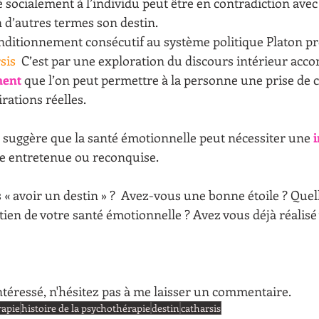
é socialement à l’individu peut être en contradiction avec
n d’autres termes son destin. 
ditionnement consécutif au système politique Platon pr
sis
 C’est par une exploration du discours intérieur acc
ment
 que l’on peut permettre à la personne une prise de 
rations réelles. 
 suggère que la santé émotionnelle peut nécessiter une 
i
re entretenue ou reconquise.
« avoir un destin » ?  Avez-vous une bonne étoile ? Quel
etien de votre santé émotionnelle ? Avez vous déjà réalisé
 intéressé, n'hésitez pas à me laisser un commentaire.
rapie
histoire de la psychothérapie
destin
catharsis