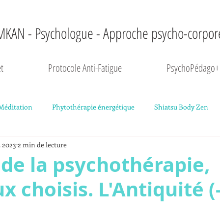
MKAN - Psychologue - Approche psycho-corpor
t
Protocole Anti-Fatigue
PsychoPédago+
Méditation
Phytothérapie énergétique
Shiatsu Body Zen
. 2023
2 min de lecture
ngage corporel
Dossier "Comprendre sa fatigue"
 de la psychothérapie,
 choisis. L'Antiquité (
5