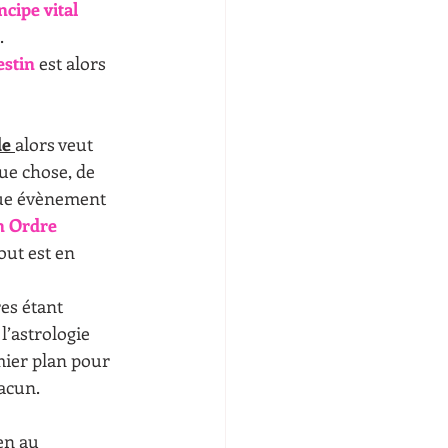
ncipe vital
.
estin
 est alors 
e 
alors veut 
ue chose, de 
que évènement 
n Ordre 
out est en 
s étant 
l’astrologie 
ier plan pour 
hacun.
en au 