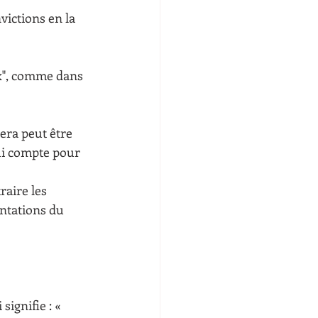
ictions en la 
x", comme dans 
era peut être 
ui compte pour 
ntations du 
ignifie : « 