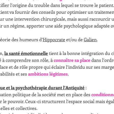
ifier l’origine du trouble dans lequel se trouve le patient
tient va fournir des conseils pour optimiser un traitement
 une intervention chirurgicale, mais aussi raccourcir 
ir un régime, apporter une aide psychologique adaptée ou 
héorie des humeurs d’
Hippocrate
 et/ou de 
Galien
.
n, 
la santé émotionnelle
 tient à la bonne intégration du c
té à comprendre son rôle, à 
connaître sa place
 dans l’ordre
ace et de rôle propre qui éclaire l’individu sur ses marges
abilités et ses 
ambitions légitimes
.
ue et la psychothérapie durant l’Antiquité
: 
isation politique de la société met en place des 
condition
 le pouvoir. Ceux-ci structurent l’espace social mais éga
les et collectives. 