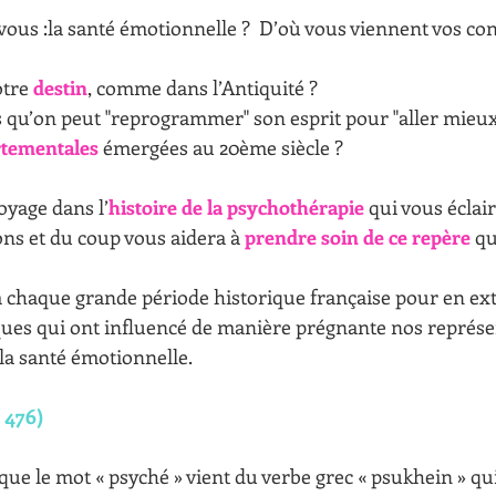
ous :la santé émotionnelle ?  D’où vous viennent vos conv
tre 
destin
, comme dans l’Antiquité ?
 qu’on peut "reprogrammer" son esprit pour "aller mieu
rtementales
 émergées au 20ème siècle ?
oyage dans l’
histoire de la psychothérapie 
qui vous éclair
ns et du coup vous aidera à 
prendre soin de ce repère
 q
ques qui ont influencé de manière prégnante nos représe
 la santé émotionnelle.
 476) 
ue le mot « psyché » vient du verbe grec « psukhein » qui s