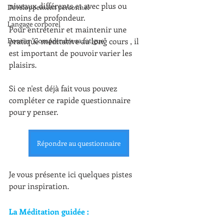
niveaux différents et avec plus ou 
Développement personnel
moins de profondeur.
Langage corporel
Pour entretenir et maintenir une 
Dossier "Comprendre sa fatigue"
pratique méditative au long cours , il 
est important de pouvoir varier les 
plaisirs.
Si ce n'est déjà fait vous pouvez 
compléter ce rapide questionnaire 
pour y penser.
Répondre au questionnaire
Je vous présente ici quelques pistes 
pour inspiration.
La Méditation guidée :