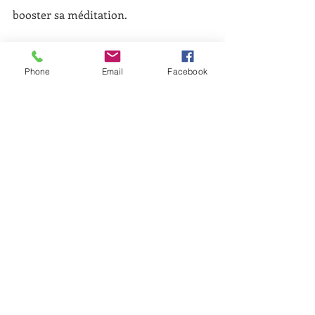
booster sa méditation.
Les 
cristaux
 (pierres semi-précieuses), 
Phone
Email
Facebook
les 
huiles essentielle
s ou encore 
un 
mantra
 sont des structures stabilisées 
qui vont pouvoir exposer le méditant à 
un « message » spécifique.
Par exemple l’huile essentielle de 
lavande va soutenir un mouvement 
d’
harmonisation
. La 