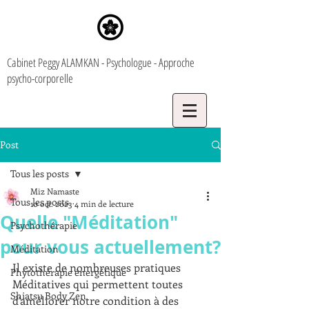
Cabinet Peggy ALAMKAN - Psychologue - Approche
psycho-corporelle
Post
Tous les posts
Miz Namaste
Tous les posts
10 oct. 2023
4 min de lecture
Quelle "Méditation"
Psychothérapie
pour vous actuellement?
Méditation
Il existe de nombreuses pratiques 
Phytothérapie énergétique
Méditatives qui permettent toutes 
Shiatsu Body Zen
d'améliorer notre condition à des 