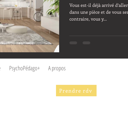
Vous est-il déjà arrivé d’all
dans une pièce et de vous sen
contraire, vous y...
e
PsychoPédago+
A propos
Prendre rdv