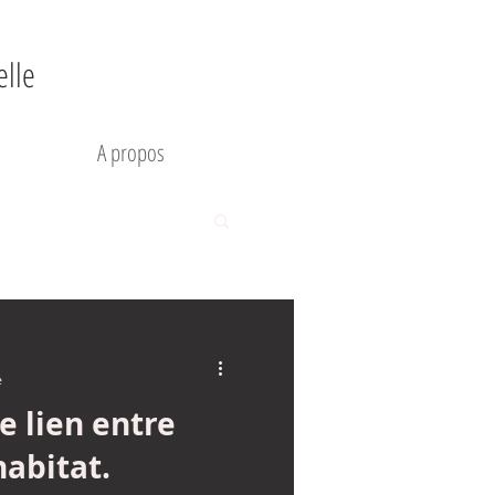
elle
A propos
e
e lien entre
habitat.