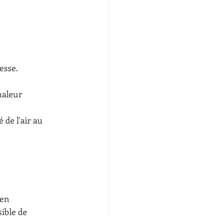
lesse.
chaleur
 de l'air au 
en 
sible de 