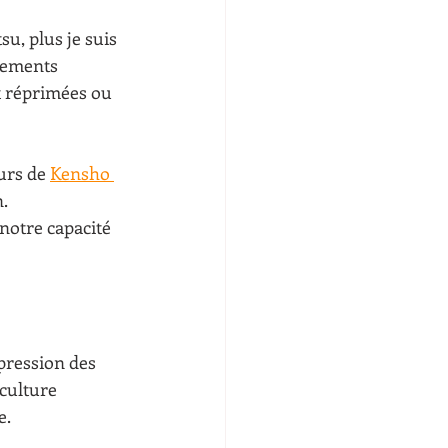
cements 
t réprimées ou 
urs de 
Kensho 
. 
notre capacité 
pression des 
 culture 
e.