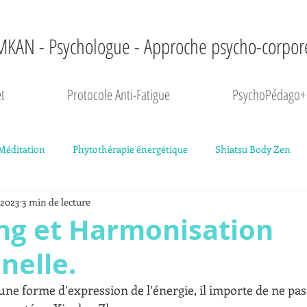
MKAN - Psychologue - Approche psycho-corpor
t
Protocole Anti-Fatigue
PsychoPédago+
Méditation
Phytothérapie énergétique
Shiatsu Body Zen
 2023
3 min de lecture
ngage corporel
Dossier "Comprendre sa fatigue"
ing et Harmonisation
nelle.
ne forme d’expression de l’énergie, il importe de ne pas