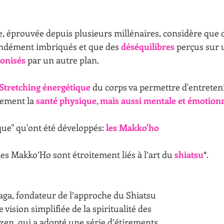
, éprouvée depuis plusieurs millénaires, considère que co
ndément imbriqués et que des 
déséquilibres
 perçus sur 
onisés 
par un autre plan.
Stretching énergétique
 du corps va permettre d'entreteni
ement la 
santé physique, mais aussi mentale et émotionn
ique" qu'ont été développés:
 les Makko'ho
les Makko’Ho sont étroitement liés à l’art du 
shiatsu
*. 
ga, fondateur de l’approche du Shiatsu 
 vision simplifiée de la spiritualité des 
en, qui a adopté une série d’étirements 