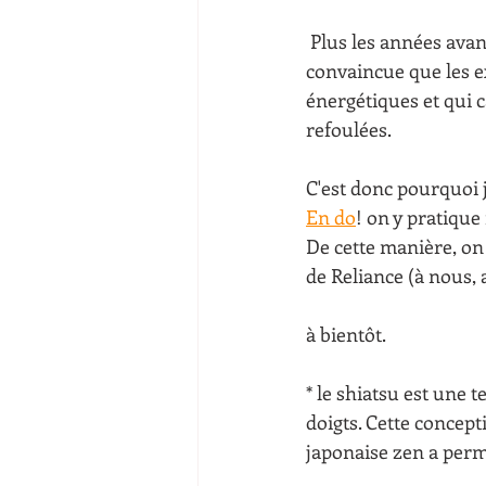
 Plus les années avancent dans ma pratique de ces postures et de l’art du shiatsu, plus je suis 
convaincue que les e
énergétiques et qui c
refoulées.
C'est donc pourquoi 
En d
o
! on y pratiqu
De cette manière, on 
de Reliance (à nous, 
à bientôt.
* le shiatsu est une
doigts. Cette concepti
japonaise zen a perm