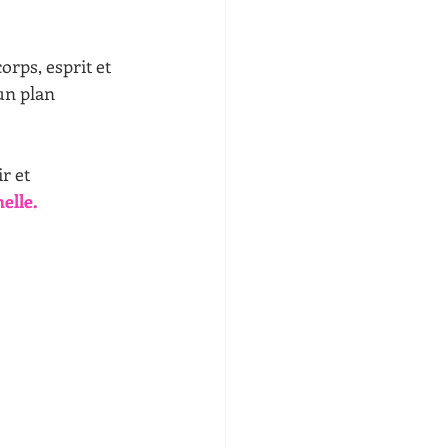
rps, esprit et 
un plan 
r et 
elle.